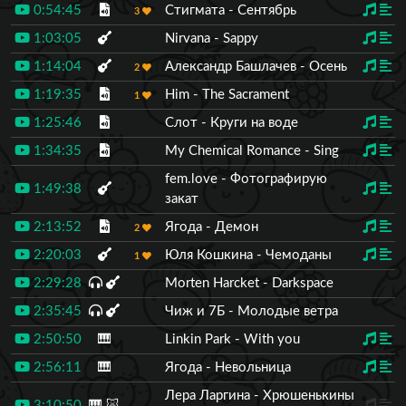
0:54:45
Стигмата - Сентябрь
3
1:03:05
Nirvana - Sappy
1:14:04
Александр Башлачев - Осень
2
1:19:35
Him - The Sacrament
1
1:25:46
Слот - Круги на воде
1:34:35
My Chemical Romance - Sing
fem.love - Фотографирую
1:49:38
закат
2:13:52
Ягода - Демон
2
2:20:03
Юля Кошкина - Чемоданы
1
2:29:28
Morten Harcket - Darkspace
2:35:45
Чиж и 7Б - Молодые ветра
2:50:50
🎹
Linkin Park - With you
2:56:11
🎹
Ягода - Невольница
Лера Ларгина - Хрюшенькины
3:10:50
🎹
🐷