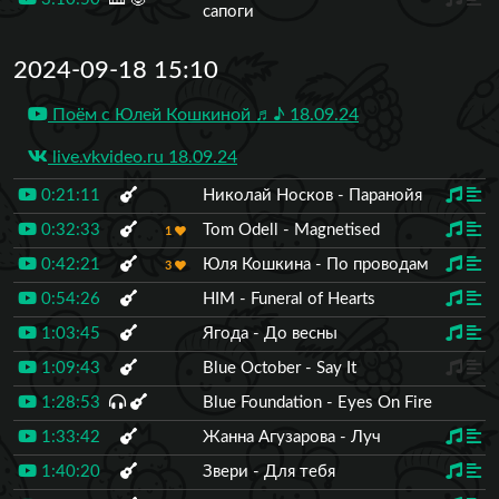
сапоги
2024-09-18 15:10
Поём с Юлей Кошкиной ♬♪ 18.09.24
live.vkvideo.ru 18.09.24
0:21:11
Николай Носков - Паранойя
0:32:33
Tom Odell - Magnetised
1
0:42:21
Юля Кошкина - По проводам
3
0:54:26
HIM - Funeral of Hearts
1:03:45
Ягода - До весны
1:09:43
Blue October - Say It
1:28:53
Blue Foundation - Eyes On Fire
1:33:42
Жанна Агузарова - Луч
1:40:20
Звери - Для тебя