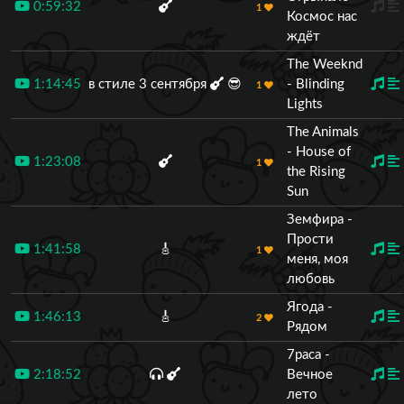
0:59:32
1
Космос нас
ждёт
The Weeknd
1:14:45
в стиле 3 сентября
😎
- Blinding
1
Lights
The Animals
- House of
1:23:08
1
the Rising
Sun
Земфира -
Прости
1:41:58
🎸
1
меня, моя
любовь
Ягода -
1:46:13
🎸
2
Рядом
7раса -
2:18:52
Вечное
лето