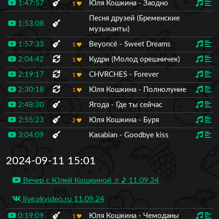
1:47:57
Юля Кошкина - Заодно
1
Песня друзей (Бременские
1:53:08
музыканты)
1:57:33
Beyoncé - Sweet Dreams
1
2:04:42
Кудри (Молод орешничек)
1
2:19:17
CHVRCHES - Forever
1
2:30:18
Юля Кошкина - Полнолуние
1
2:48:30
Ягода - Где ты сейчас
2:55:23
Юля Кошкина - Буря
2
3:04:09
Kasabian - Goodbye kiss
2024-09-11 15:01
Вечер с Юлей Кошкиной ♬♪ 11.09.24
live.vkvideo.ru 11.09.24
0:19:09
Юля Кошкина - Чемоданы
1