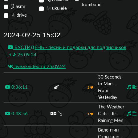
trombone
👂
asmr
🎻
ukulele
🎸
drive
2024-09-25 15:02
БУСТИДЕНЬ - песни и подарки для подписчиков
♬♪ 25.09.24
live.vkvideo.ru 25.09.24
30 Seconds
to Mars -
0:36:11
2
From
Yesterday
The Weather
0:48:56
🪕
Girls - It's
1
Raining Men
Валентин
Стрыкало -