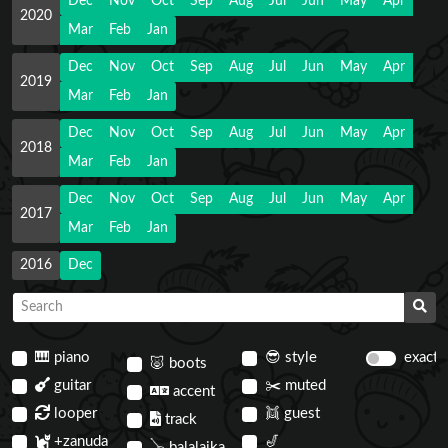
Dec
Nov
Oct
Sep
Aug
Jul
Jun
May
Apr
2020
Mar
Feb
Jan
Dec
Nov
Oct
Sep
Aug
Jul
Jun
May
Apr
2019
Mar
Feb
Jan
Dec
Nov
Oct
Sep
Aug
Jul
Jun
May
Apr
2018
Mar
Feb
Jan
Dec
Nov
Oct
Sep
Aug
Jul
Jun
May
Apr
2017
Mar
Feb
Jan
2016
Dec
🎹
piano
😎
style
exact
🐷
boots
guitar
✂️
muted
accent
looper
👯
guest
track
+zanuda
🎷
🪕
balalaika