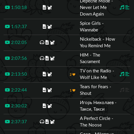
Depeche Mode -
1:50:18
Never Let Me
Down Again
Spice Girls -
1:57:37
Wannabe
Nickelback - How
2:02:05
You Remind Me
HIM - The
2:07:56
Sacrament
TV on the Radio -
2:13:50
2
Wolf Like Me
Tears for Fears -
2:22:44
1
Shout
Игорь Николаев -
2:30:02
Такси, Такси
A Perfect Circle -
2:37:37
The Noose