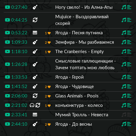
0:27:40
Ногу свело! - Из Алма-Аты
Mujuice - Выздоравливай
0:44:25
скорей
0:53:22
🎹
Ягода - Песня путника
1
1:09:33
Земфира - Мы разбиваемся
2
1:18:10
The Cranberries - Empty
1
Смысловые галлюцинации -
1:26:28
Зачем топтать мою любовь
1:33:53
Ягода - Герой
1:41:52
Ягода - Чудовище
2
2:06:00
Glass Animals - Pools
2
2:21:02
конъюнктура - колесо
1
2:33:41
🎹
Мумий Тролль - Невеста
2:44:10
Ягода - До весны
2