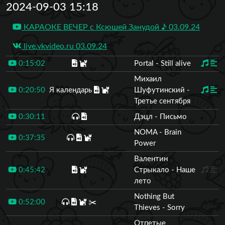
2024-09-03 15:18
КАРАОКЕ ВЕЧЕР с Ксюшей Занудой ♪ 03.09.24
live.vkvideo.ru 03.09.24
0:15:02
Portal - Still alive
Михаил
0:20:50
Я календарь
Шуфутинский -
Третье сентября
0:30:11
Дэцл - Письмо
NOMA - Brain
0:37:35
Power
Валентин
0:45:42
Стрыкало - Наше
лето
Nothing But
0:52:00
✂️
Thieves - Sorry
Отпетые