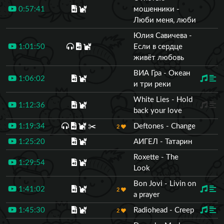
0:57:41
мошенники -
Люби меня, люби
Юлия Савичева -
1:01:50
Если в сердце
живёт любовь
ВИА Гра - Океан
1:06:02
и три реки
White Lies - Hold
1:12:36
back your love
1:19:34
✂️
Deftones - Change
2
1:25:20
АИГЕЛ - Татарин
Roxette - The
1:29:54
Look
Bon Jovi - Livin on
1:41:02
2
a prayer
1:45:30
Radiohead - Creep
2