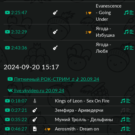
Evanescence
2:25:47
- Going
1
Under
Ягода -
2:32:29
2
Избушка
Ягода -
2:43:36
Любя
2024-09-20 15:17
Пятничный РОК-СТРИМ ♬♪ 20.09.24
live.vkvideo.ru 20.09.24
0:18:07
🎸
Kings of Leon - Sex On Fire
0:27:21
Земфира - Ариведерчи
0:35:22
Мумий Тролль - Дельфины
0:46:27
Aerosmith - Dream on
4