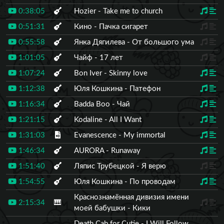
0:38:05
Hozier - Take me to church
0:51:31
Кино - Пачка сигарет
0:55:58
Янка Дягилева - От большого ума
1:01:05
Чайф - 17 лет
1:07:24
Bon Iver - Skinny love
1:12:38
Юля Кошкина - Патефон
1:16:34
Badda Boo - Чай
1:21:15
Kodaline - All I Want
1:31:03
Evanescence - My immortal
1:46:34
AURORA - Runaway
1:51:40
Ляпис Трубецкой - Я верю
1:54:55
Юля Кошкина - По проводам
Краснознамённая дивизия имени
2:15:34
🎹
моей бабушки - Кики
Death Cab for Cutie - I Will Follow