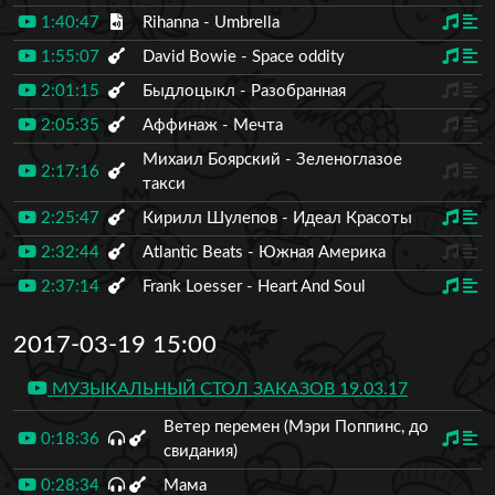
1:40:47
Rihanna - Umbrella
1:55:07
David Bowie - Space oddity
2:01:15
Быдлоцыкл - Разобранная
2:05:35
Аффинаж - Мечта
Михаил Боярский - Зеленоглазое
2:17:16
такси
2:25:47
Кирилл Шулепов - Идеал Красоты
2:32:44
Atlantic Beats - Южная Америка
2:37:14
Frank Loesser - Heart And Soul
2017-03-19 15:00
МУЗЫКАЛЬНЫЙ СТОЛ ЗАКАЗОВ 19.03.17
Ветер перемен (Мэри Поппинс, до
0:18:36
свидания)
0:28:34
Мама