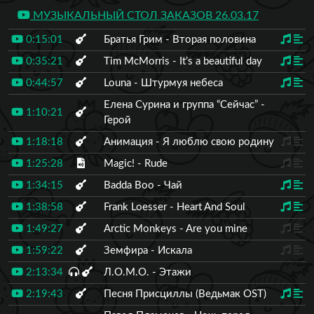
МУЗЫКАЛЬНЫЙ СТОЛ ЗАКАЗОВ 26.03.17
0:15:01
Братья Грим - Вторая половина
0:35:21
Tim McMorris - It’s a beautiful day
0:44:57
Louna - Штурмуя небеса
Елена Сурина и группа “Сейчас” -
1:10:21
Герой
1:18:18
Анимация - Я люблю свою родину
1:25:28
Magic! - Rude
1:34:15
Badda Boo - Чай
1:38:58
Frank Loesser - Heart And Soul
1:49:27
Arctic Monkeys - Are you mine
1:59:22
Земфира - Искала
2:13:34
Л.О.М.О. - Этажи
2:19:43
Песня Присциллы (Ведьмак OST)