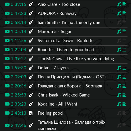
0:39:15
Alex Clare - Too close
0:47:23
AURORA - Runaway
0:58:14
Sam Smith - I'm not the only one
1:05:14
Maroon 5 - Sugar
1:12:56
System of a Down - Roulette
1:22:04
Roxette - Listen to your heart
1:39:27
Tim McGraw - Live like you were dying
1:59:30
Dotan - 7 layers
2:09:03
Песня Присциллы (Ведьмак OST)
2:20:36
Гражданская оборона - Зоопарк
2:25:53
Chris Isaak - Wicked Game
2:33:23
Kodaline - All I Want
2:43:13
Feeling good
Татьяна Шилова - Баллада о трёх
2:49:46
сыновьях