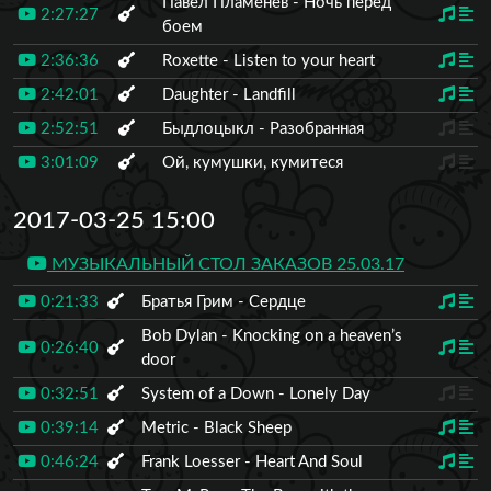
Павел Пламенев - Ночь перед
2:27:27
боем
2:36:36
Roxette - Listen to your heart
2:42:01
Daughter - Landfill
2:52:51
Быдлоцыкл - Разобранная
3:01:09
Ой, кумушки, кумитеся
2017-03-25 15:00
МУЗЫКАЛЬНЫЙ СТОЛ ЗАКАЗОВ 25.03.17
0:21:33
Братья Грим - Сердце
Bob Dylan - Knocking on a heaven’s
0:26:40
door
0:32:51
System of a Down - Lonely Day
0:39:14
Metric - Black Sheep
0:46:24
Frank Loesser - Heart And Soul