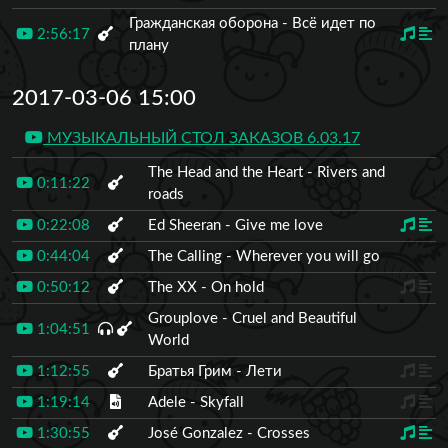
Гражданская оборона - Всё идет по
2:56:17
плану
2017-03-06 15:00
МУЗЫКАЛЬНЫЙ СТОЛ ЗАКАЗОВ 6.03.17
The Head and the Heart - Rivers and
0:11:22
roads
0:22:08
Ed Sheeran - Give me love
0:44:04
The Calling - Wherever you will go
0:50:12
The XX - On hold
Grouplove - Cruel and Beautiful
1:04:51
World
1:12:55
Братья Грим - Лети
1:19:14
Adele - Skyfall
1:30:55
José Gonzalez - Crosses