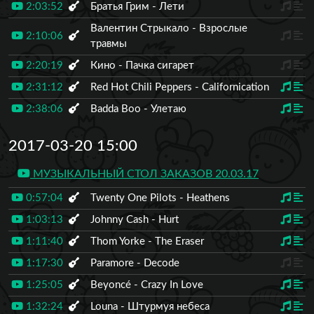
2:03:52
Братья Грим - Лети
Валентин Стрыкало - Взрослые
2:10:06
травмы
2:20:19
Кино - Пачка сигарет
2:31:12
Red Hot Chili Peppers - Californication
2:38:06
Badda Boo - Улетаю
2017-03-20 15:00
МУЗЫКАЛЬНЫЙ СТОЛ ЗАКАЗОВ 20.03.17
0:57:04
Twenty One Pilots - Heathens
1:03:13
Johnny Cash - Hurt
1:11:40
Thom Yorke - The Eraser
1:17:30
Paramore - Decode
1:25:05
Beyoncé - Crazy In Love
1:32:24
Louna - Штурмуя небеса