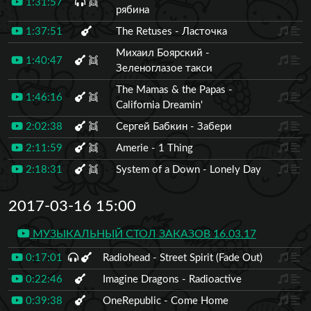
1:31:57
👯
рябина
1:37:51
The Retuses - Ласточка
Михаил Боярский -
1:40:47
👯
Зеленоглазое такси
The Mamas & the Papas -
1:46:16
👯
California Dreamin'
2:02:38
👯
Сергей Бабкин - Забери
2:11:59
👯
Amerie - 1 Thing
2:18:31
👯
System of a Down - Lonely Day
2017-03-16 15:00
МУЗЫКАЛЬНЫЙ СТОЛ ЗАКАЗОВ 16.03.17
0:17:01
Radiohead - Street Spirit (Fade Out)
0:22:46
Imagine Dragons - Radioactive
0:39:38
OneRepublic - Come Home