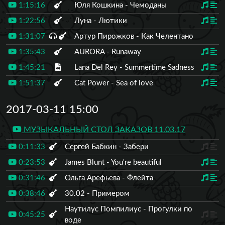
1:15:16
Юля Кошкина - Чемоданы
1:22:56
Луна - Лютики
1:31:07
Артур Пирожков - Как Челентано
1:35:43
AURORA - Runaway
1:45:21
Lana Del Rey - Summertime Sadness
1:51:37
Cat Power - Sea of love
2017-03-11 15:00
МУЗЫКАЛЬНЫЙ СТОЛ ЗАКАЗОВ 11.03.17
0:11:33
Сергей Бабкин - Забери
0:23:53
James Blunt - You're beautiful
0:31:46
Ольга Арефьева - Флейта
0:38:46
30.02 - Примером
Наутилус Помпилиус - Прогулки по
0:45:25
воде