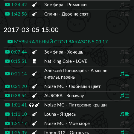
1:34:42
Земфира - Ромашки
1:42:58
Сплин - Двое не спят
2017-03-05 15:00
МУЗЫКАЛЬНЫЙ СТОЛ ЗАКАЗОВ 5.03.17
0:07:44
Земфира - Хочешь
0:15:51
Nat King Cole - LOVE
Алексей Пономарёв - А мы не
0:21:14
ангелы, парень
0:31:20
Noize MC - Любимый цвет
0:38:54
AURORA - Runaway
1:01:41
Noize MC - Питерские крыши
1:11:10
Louna - Я здесь
1:21:17
Noize MC - Моё море
1:25:39
Город 312 - Останусь