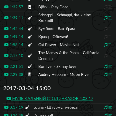
1:32:57
Björk - Play Dead
Schnappi - Schnappi, das kleine
1:39:11
Krokodil
1:42:44
Бумбокс - Вахтёрам
1:49:14
Кравц - Обнуляй
1:58:14
Cat Power - Maybe Not
The Mamas & the Papas - California
2:17:10
Dreamin'
2:21:51
Bon Iver - Skinny love
2:29:38
Audrey Hepburn - Moon River
2017-03-04 15:00
МУЗЫКАЛЬНЫЙ СТОЛ ЗАКАЗОВ 4.03.17
0:17:19
Louna - Штурмуя небеса
0:26:48
Dotan - Fall