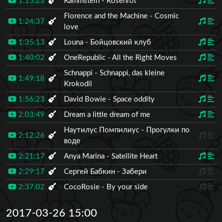
1:15:23
Rammstein - Rosenrot
Florence and the Machine - Cosmic
1:24:37
love
1:35:13
Louna - Бойцовский клуб
1:40:02
OneRepublic - All the Right Moves
Schnappi - Schnappi, das kleine
1:49:18
Krokodil
1:56:23
David Bowie - Space oddity
2:03:49
Dream a little dream of me
Наутилус Помпилиус - Прогулки по
2:12:26
воде
2:21:17
Anya Marina - Satellite Heart
2:29:17
Сергей Бабкин - Забери
2:37:02
CocoRosie - By your side
2017-03-26 15:00