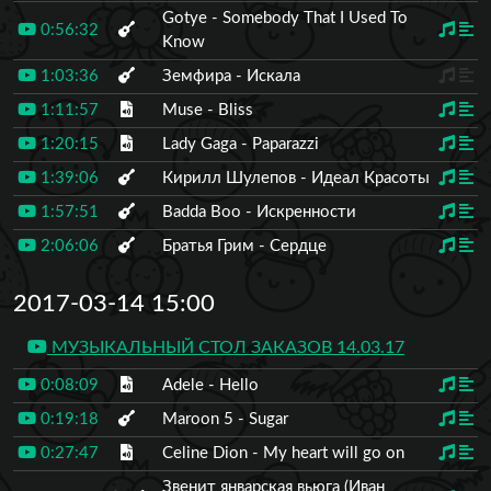
Gotye - Somebody That I Used To
0:56:32
Know
1:03:36
Земфира - Искала
1:11:57
Muse - Bliss
1:20:15
Lady Gaga - Paparazzi
1:39:06
Кирилл Шулепов - Идеал Красоты
1:57:51
Badda Boo - Искренности
2:06:06
Братья Грим - Сердце
2017-03-14 15:00
МУЗЫКАЛЬНЫЙ СТОЛ ЗАКАЗОВ 14.03.17
0:08:09
Adele - Hello
0:19:18
Maroon 5 - Sugar
0:27:47
Celine Dion - My heart will go on
Звенит январская вьюга (Иван