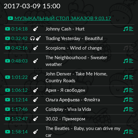
2017-03-09 15:00
МУЗЫКАЛЬНЫЙ СТОЛ ЗАКАЗОВ 9.03.17
0:14:18
Johnny Cash - Hurt
0:32:42
Trading Yesterday - Beautiful
0:42:16
Scorpions - Wind of change
The Neighbourhood - Sweater
0:48:03
weather
John Denver - Take Me Home,
1:01:22
Country Roads
1:06:12
Ария - Я свободен
1:12:14
Ольга Арефьева - Флейта
1:17:46
Coldplay - Viva la Vida
1:52:47
30.02 - Примером
The Beatles - Baby, you can drive my
1:58:14
car