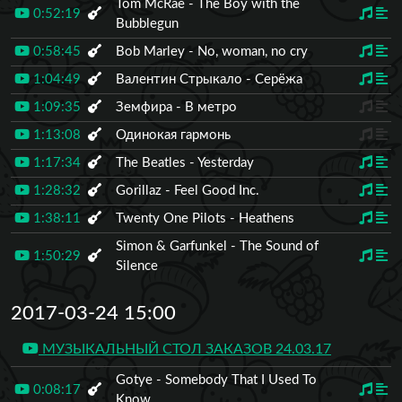
Tom McRae - The Boy with the
0:52:19
Bubblegun
0:58:45
Bob Marley - No, woman, no cry
1:04:49
Валентин Стрыкало - Серёжа
1:09:35
Земфира - В метро
1:13:08
Одинокая гармонь
1:17:34
The Beatles - Yesterday
1:28:32
Gorillaz - Feel Good Inc.
1:38:11
Twenty One Pilots - Heathens
Simon & Garfunkel - The Sound of
1:50:29
Silence
2017-03-24 15:00
МУЗЫКАЛЬНЫЙ СТОЛ ЗАКАЗОВ 24.03.17
Gotye - Somebody That I Used To
0:08:17
Know