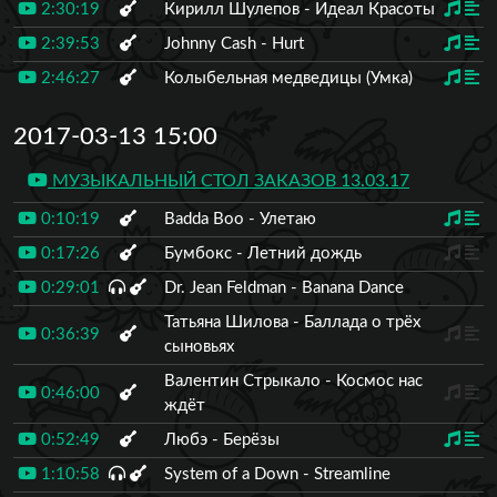
2:30:19
Кирилл Шулепов - Идеал Красоты
2:39:53
Johnny Cash - Hurt
2:46:27
Колыбельная медведицы (Умка)
2017-03-13 15:00
МУЗЫКАЛЬНЫЙ СТОЛ ЗАКАЗОВ 13.03.17
0:10:19
Badda Boo - Улетаю
0:17:26
Бумбокс - Летний дождь
0:29:01
Dr. Jean Feldman - Banana Dance
Татьяна Шилова - Баллада о трёх
0:36:39
сыновьях
Валентин Стрыкало - Космос нас
0:46:00
ждёт
0:52:49
Любэ - Берёзы
1:10:58
System of a Down - Streamline