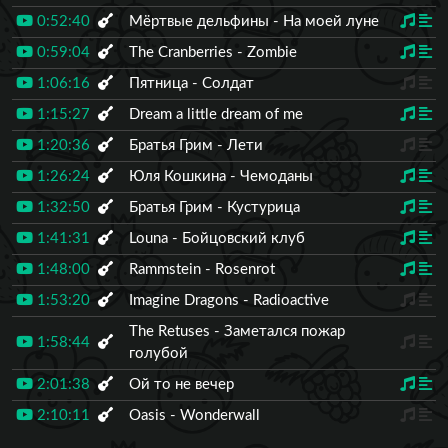
0:52:40
Мёртвые дельфины - На моей луне
0:59:04
The Cranberries - Zombie
1:06:16
Пятница - Солдат
1:15:27
Dream a little dream of me
1:20:36
Братья Грим - Лети
1:26:24
Юля Кошкина - Чемоданы
1:32:50
Братья Грим - Кустурица
1:41:31
Louna - Бойцовский клуб
1:48:00
Rammstein - Rosenrot
1:53:20
Imagine Dragons - Radioactive
The Retuses - Заметался пожар
1:58:44
голубой
2:01:38
Ой то не вечер
2:10:11
Oasis - Wonderwall