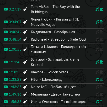
Tom McRae - The Boy with the
0:27:19
Bubblegun
Женя Любич - Russian girl (ft.
0:34:07
Nouvelle Vague)
0:40:42
Быдлоцыкл - Разобранная
0:48:54
Radiohead - Street Spirit (Fade Out)
Татьяна Шилова - Баллада о трёх
1:00:55
сыновьях
Schnappi - Schnappi, das kleine
1:11:43
Krokodil
1:18:33
Klaxons - Golden Skans
1:33:23
Flëur - Шелкопряд
1:43:35
Noize MC - Любимый цвет
1:49:16
Мельница - Двери Тамерлана
1:56:33
Ирина Олеговна - Ты всё же здесь