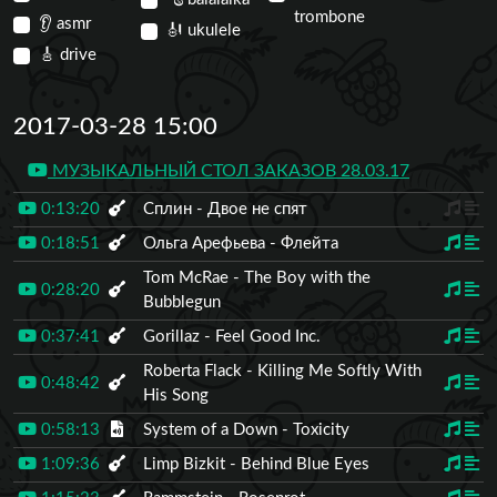
trombone
👂
asmr
🎻
ukulele
🎸
drive
2017-03-28 15:00
МУЗЫКАЛЬНЫЙ СТОЛ ЗАКАЗОВ 28.03.17
0:13:20
Сплин - Двое не спят
0:18:51
Ольга Арефьева - Флейта
Tom McRae - The Boy with the
0:28:20
Bubblegun
0:37:41
Gorillaz - Feel Good Inc.
Roberta Flack - Killing Me Softly With
0:48:42
His Song
0:58:13
System of a Down - Toxicity
1:09:36
Limp Bizkit - Behind Blue Eyes