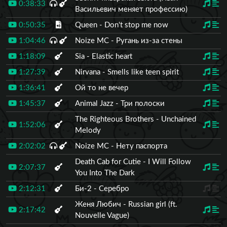
0:38:33
Васильевич меняет профессию)
0:50:35
Queen - Don't stop me now
1:04:46
Noize MC - Ругань из-за стены
1:18:09
Sia - Elastic heart
1:27:39
Nirvana - Smells like teen spirit
1:36:41
Ой то не вечер
1:45:37
Animal Jazz - Три полоски
The Righteous Brothers - Unchained
1:52:06
Melody
2:02:02
Noize MC - Нету паспорта
Death Cab for Cutie - I Will Follow
2:07:37
You Into The Dark
2:12:31
Би-2 - Серебро
Женя Любич - Russian girl (ft.
2:17:42
Nouvelle Vague)