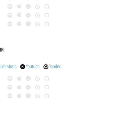
ни
pple Music
Youtube
Yandex