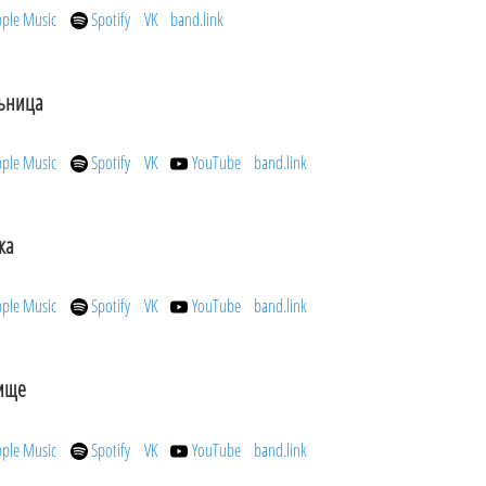
pple Music
Spotify
VK
band.link
ьница
pple Music
Spotify
VK
YouTube
band.link
ка
pple Music
Spotify
VK
YouTube
band.link
ище
pple Music
Spotify
VK
YouTube
band.link