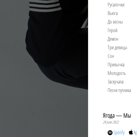
Русалочки
Вьюга
До весны
Герой
Демон
Три девицы
Сон
Привычка
Молодость
Заскучала
Песня путника
Ягода — Мы
24 June 2022
Spotify
A