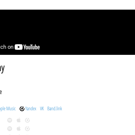
hy
е
pple Music
Yandex
VK
Band.link