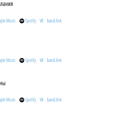
елания
pple Music
Spotify
VK
band.link
pple Music
Spotify
VK
band.link
уны
pple Music
Spotify
VK
band.link