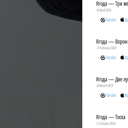
Ягода — Три ж
10 April 2026
Yandex
A
Ягода — Ворон
13 February 2026
Yandex
A
Ягода — Две л
28 March 2025
Yandex
A
Ягода — Тоска
11 October 2024