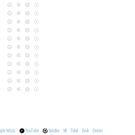
pple Music
YouTube
Yandex
VK
Tidal
Zvuk
Deezer