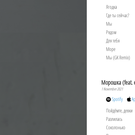
Ягодка
Где ты сейчас?
Мы
Рядом
Для тебя
Море
Мы (GK Remix)
Морошка (feat. e
1 November 2021
Spotify
A
Пойдёмте, девки
Разлилась
Соколонько