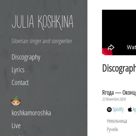
JULIA KOSHKINA
Siberian singer and songwriter
Discography
Discograp
Lyrics
Contact
Ягода — Оконц
22 November 2024
Spotify
A
koshkamoroshka
Невольница
Live
Ручеёк