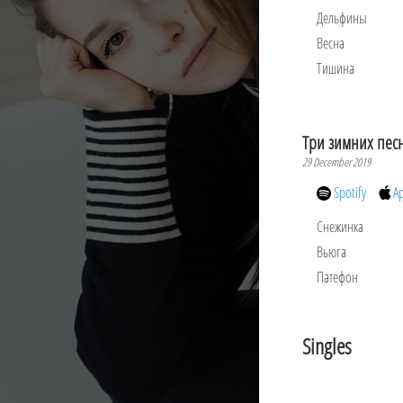
Дельфины
Весна
Тишина
Три зимних пес
29 December 2019
Spotify
A
Снежинка
Вьюга
Патефон
Singles