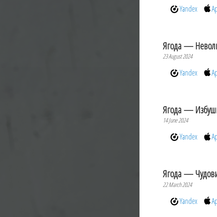
Yandex
A
Ягода — Невол
23 August 2024
Yandex
A
Ягода — Избуш
14 June 2024
Yandex
A
Ягода — Чудов
22 March 2024
Yandex
A