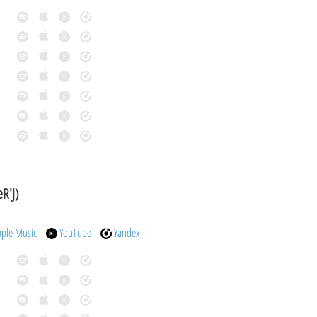
R'J)
pple Music
YouTube
Yandex