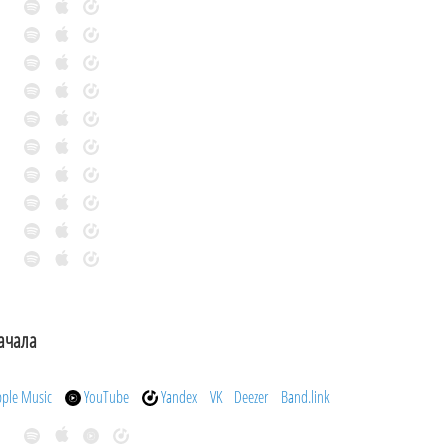
ачала
pple Music
YouTube
Yandex
VK
Deezer
Band.link