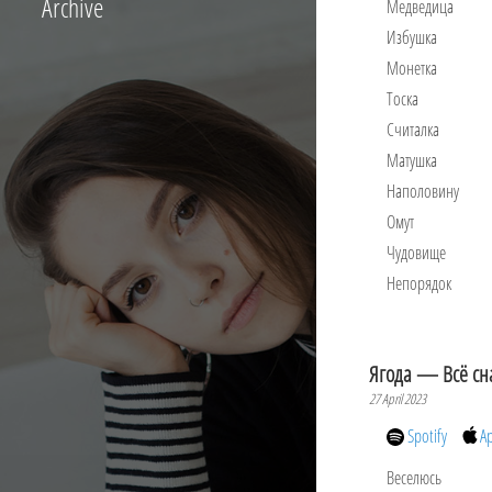
Archive
Медведица
Избушка
Монетка
Тоска
Считалка
Матушка
Наполовину
Омут
Чудовище
Непорядок
Ягода — Всё сн
27 April 2023
Spotify
A
Веселюсь