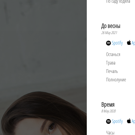
По саду ходила
До весны
26 May 2021
Spotify
A
Останься
Трава
Печаль
Полнолуние
Время
8 May 2020
Spotify
A
Часы