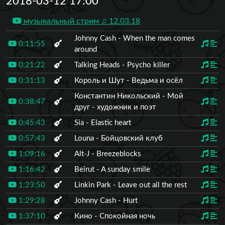
2018-03-12 17:00
музыкальный стрим ♫ 12.03.18
Johnny Cash - When the man comes
0:11:55
around
0:21:22
Talking Heads - Psycho killer
0:31:13
Король и Шут - Ведьма и осёл
Константин Никольский - Мой
0:38:47
друг - художник и поэт
0:45:43
Sia - Elastic heart
0:57:43
Louna - Бойцовский клуб
1:09:16
Alt-J - Breezeblocks
1:16:42
Beirut - A sunday smile
1:23:50
Linkin Park - Leave out all the rest
1:29:28
Johnny Cash - Hurt
1:37:10
Кино - Спокойная ночь