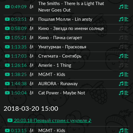
The Smiths - There Is a Light That
0:49:09
🎻
Never Goes Out
0:53:51
🎻
Пошлая Молли - Lin ansty
0:58:09
🎻
Кино - Звезда по имени солнце
1:05:21
🎻
Кино - Пачка сигарет
1:13:35
🎻
Уматурман - Прасковья
1:17:03
🎻
Стигмата - Сентябрь
1:26:16
🎻
Amerie - 1 Thing
1:38:25
🎻
MGMT - Kids
1:44:38
🎻
AURORA - Runaway
1:50:04
🎻
Cat Power - Maybe Not
2018-03-20 15:00
20.03.18 Первый стрим с укулеле ♪
0:13:15
🎻
MGMT - Kids