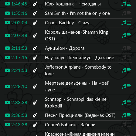
1:46:45
Юля Кошкина - Чемоданы
1:55:16
Sam Smith - I'm not the only one
2:02:04
Gnarls Barkley - Crazy
Король шаманов (Shaman King
2:07:48
OST)
2:11:53
АукцЫон - Дорога
2:17:15
Наутилус Помпилиус - Дыхание
Jefferson Airplane - Somebody to
2:21:53
love
Мёртвые дельфины - На моей
2:28:10
луне
Schnappi - Schnappi, das kleine
2:33:38
Krokodil
2:38:53
Песня Присциллы (Ведьмак OST)
2:43:38
Сергей Бабкин - Забери
Краснознамённая дивизия имени