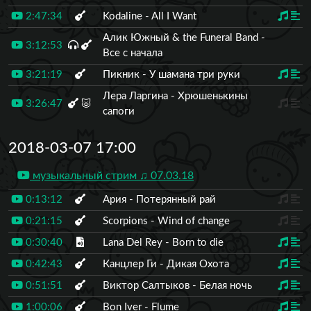
2:47:34
Kodaline - All I Want
Алик Южный & the Funeral Band -
3:12:53
Все с начала
3:21:19
Пикник - У шамана три руки
Лера Ларгина - Хрюшенькины
3:26:47
🐷
сапоги
2018-03-07 17:00
музыкальный стрим ♫ 07.03.18
0:13:12
Ария - Потерянный рай
0:21:15
Scorpions - Wind of change
0:30:40
Lana Del Rey - Born to die
0:42:43
Канцлер Ги - Дикая Охота
0:51:51
Виктор Салтыков - Белая ночь
1:00:06
Bon Iver - Flume