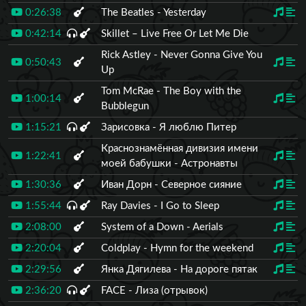
0:26:38
The Beatles - Yesterday
0:42:14
Skillet – Live Free Or Let Me Die
Rick Astley - Never Gonna Give You
0:50:43
Up
Tom McRae - The Boy with the
1:00:14
Bubblegun
1:15:21
Зарисовка - Я люблю Питер
Краснознамённая дивизия имени
1:22:41
моей бабушки - Астронавты
1:30:36
Иван Дорн - Северное сияние
1:55:44
Ray Davies - I Go to Sleep
2:08:00
System of a Down - Aerials
2:20:04
Coldplay - Hymn for the weekend
2:29:56
Янка Дягилева - На дороге пятак
2:36:20
FACE - Лиза (отрывок)