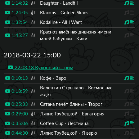
1:14:32
🎻
Daughter - Landfill
1:24:05
🎻
Klaxons - Golden Skans
1:32:54
🎻
Kodaline - All I Want
Краснознамённая дивизия имени
1:45:27
🎻
моей бабушки - Кики
2018-03-22 15:00
22.03.18 Кухонный стрим
0:10:13
🎻
Кофе - Зеро
Валентин Стрыкало - Космос нас
0:18:59
🎻
ждёт
0:25:33
🎻
Сатана печёт блины - Творог
0:29:00
🎻
Ляпис Трубецкой - Евпатория
0:35:06
🎻
Coffee Cup - Лестница
0:44:30
🎻
Ляпис Трубецкой - Я верю