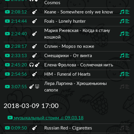
Cosmos
2:08:12
Keane - Somewhere only we know
2:14:44
Foals - Lonely hunter
Мария Ржевская - Когда я стану
2:24:40
кошкой
2:28:17
Сплин - Мороз по коже
2:33:13
Смешарики - От винта
2:45:20
Елена Фролова - Солнечная нить
2:54:56
HIM - Funeral of Hearts
Лера Ларгина - Хрюшенькины
3:07:55
🐷
сапоги
2018-03-09 17:00
музыкальный стрим ♫ 09.03.18
0:09:50
Russian Red - Cigarettes