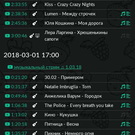
2:33:55
Kiss - Crazy Crazy Nights
2:38:36
Lumen - Между строчек
2:45:36
Юля Кошкина - Моя дорога
Лера Ларгина - Хрюшенькины
3:00:46
🐷
сапоги
2018-03-01 17:00
музыкальный стрим ♫ 1.03.18
0:21:20
30.02 - Примером
0:31:37
Natalie Imbruglia - Torn
0:49:46
Анжелика Варум - Городок
1:06:38
The Police - Every breath you take
1:13:02
Кино - Кукушка
1:20:18
Пятница - Весна
1:35:37
Пикник - Немного огня