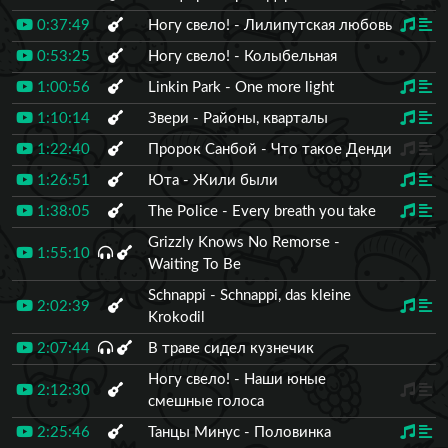
0:37:49
Ногу свело! - Лилипутская любовь
0:53:25
Ногу свело! - Колыбельная
1:00:56
Linkin Park - One more light
1:10:14
Звери - Районы, кварталы
1:22:40
Пророк Санбой - Что такое Денди
1:26:51
Юта - Жили были
1:38:05
The Police - Every breath you take
Grizzly Knows No Remorse -
1:55:10
Waiting To Be
Schnappi - Schnappi, das kleine
2:02:39
Krokodil
2:07:44
В траве сидел кузнечик
Ногу свело! - Наши юные
2:12:30
смешные голоса
2:25:46
Танцы Минус - Половинка