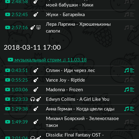
2:48:58
моей бабушки - Кики
2:52:45
Жуки - Батарейка
Лера Ларгина - Хрюшенькины
2:57:16
🐷
сапоги
2018-03-11 17:00
музыкальный стрим ♫ 11.03.18
0:43:51
Сплин - Иди через лес
0:55:25
Vance Joy - Riptide
1:03:06
Madonna - Frozen
1:23:33
Edwyn Collins - A Girl Like You
1:29:38
Анна Герман - Когда цвели сады
Михаил Боярский - Зеленоглазое
1:49:39
такси
Dissidia: Final Fantasy OST -
2:01:04