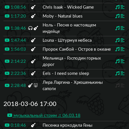
1:08:56
Chris Isaak - Wicked Game
1:17:20
Moby - Natural blues
Ноль - Песня о настоящем
1:38:46
индейце
1:47:44
Louna - Штурмуя небеса
1:56:03
Пророк Санбой - Остров в океане
Мельница - Господин горных
2:14:22
дорог
2:22:36
Eels - I need some sleep
Лера Ларгина - Хрюшенькины
2:28:48
🐷
сапоги
2018-03-06 17:00
музыкальный стрим ♫ 06.03.18
0:18:46
Песенка крокодила Гены