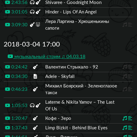
2:43:56
Shivaree - Goodnight Moon
3:01:05
Hinder - Lips Of An Angel
Лера Ларгина - Хрюшенькины
3:09:30
🐷
сапоги
2018-03-04 17:00
музыкальный стрим ♫ 04.03.18
0:24:42
Валентин Стрыкало - 92
0:34:30
Adele - Skyfall
Михаил Боярский - Зеленоглазое
0:46:23
такси
Laterne & Nikita Yamov – The Last
1:05:53
Of Us
1:20:47
Кофе - Зеро
1:37:43
Limp Bizkit - Behind Blue Eyes