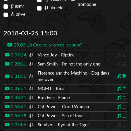
trombone
👂
asmr
🎻
ukulele
🎸
drive
2018-03-25 15:00
25.03.18 Огого, это что, стрим?
0:09:24
🎻
Vance Joy - Riptide
0:20:21
🎻
Sam Smith - I'm not the only one
Florence and the Machine - Dog days
0:31:51
🎻
are over
0:39:51
🎻
MGMT - Kids
0:48:41
🎻
Bon Iver - Flume
0:56:31
🎻
Cat Power - Good Woman
0:59:58
🎻
Cat Power - Sea of love
1:05:06
🎻
Survivor - Eye of the Tiger