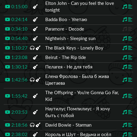
Elton John - Can you feel the love
0:15:00
tonight
0:24:14
Badda Boo - Улетаю
0:34:10
Paramore - Decode
0:54:40
Nightwish - Sleeping sun
1:10:27
The Black Keys - Lonely Boy
1:23:08
Beirut - The Rip tide
1:30:12
Пелагея - Не для тебя
Елена Фролова - Была б жива
1:42:56
Цветаева
The Offspring - You're Gonna Go Far,
1:55:42
Kid
Наутилус Помпилиус - Я хочу
2:03:53
быть с тобой
2:18:56
David Bowie - Starman
2:38:02
Король и Шут - Ведьма и осёл