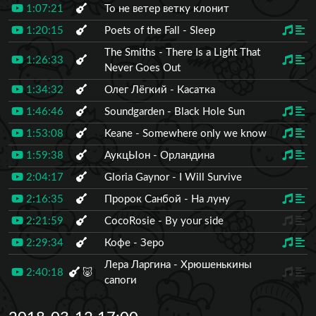
1:07:21
То не ветер ветку клонит
1:20:15
Poets of the Fall - Sleep
The Smiths - There Is a Light That
1:26:33
Never Goes Out
1:34:32
Олег Лёгкий - Касатка
1:46:46
Soundgarden - Black Hole Sun
1:53:08
Keane - Somewhere only we know
1:59:38
АукцЫон - Орландина
2:04:17
Gloria Gaynor - I Will Survive
2:16:35
Пророк Санбой - На луну
2:21:59
CocoRosie - By your side
2:29:34
Кофе - Зеро
Лера Ларгина - Хрюшенькины
2:40:18
🐷
сапоги