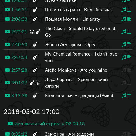
1:46:51
Луна - Лютики
1:56:51
Полина Гагарина - Колыбельная
2:06:33
Пошлая Молли - Lin ansty
The Clash - Should I Stay or Should I
2:22:21
Go
2:40:53
Жанна Агузарова - Орёл
My Chemical Romance - I don’t love
2:47:54
you
2:57:28
Arctic Monkeys - Are you mine
Лера Ларгина - Хрюшенькины
3:04:37
🐷
сапоги
3:12:38
Колыбельная медведицы (Умка)
2018-03-02 17:00
музыкальный стрим ♫ 02.03.18
0:32:12
Земфира - Ариведерчи