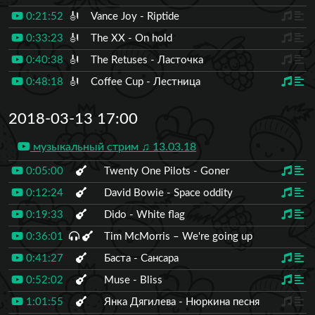
0:21:52
🎻
Vance Joy - Riptide
0:33:23
🎻
The XX - On hold
0:40:38
🎻
The Retuses - Ласточка
0:48:18
🎻
Coffee Cup - Лестница
2018-03-13 17:00
музыкальный стрим ♫ 13.03.18
0:05:00
Twenty One Pilots - Goner
0:12:24
David Bowie - Space oddity
0:19:33
Dido - White flag
0:36:01
Tim McMorris – We're going up
0:41:27
Баста - Сансара
0:52:02
Muse - Bliss
1:01:55
Янка Дягилева - Нюркина песня