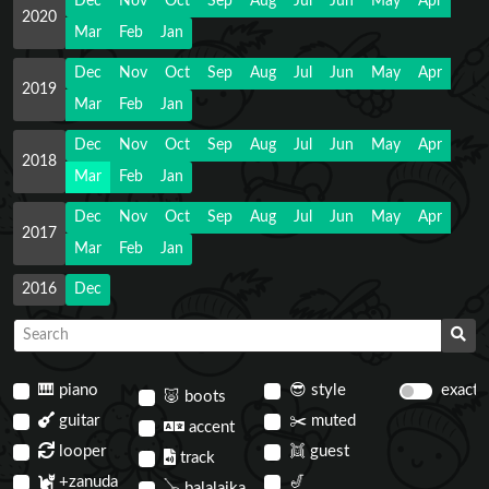
Dec
Nov
Oct
Sep
Aug
Jul
Jun
May
Apr
2020
Mar
Feb
Jan
Dec
Nov
Oct
Sep
Aug
Jul
Jun
May
Apr
2019
Mar
Feb
Jan
Dec
Nov
Oct
Sep
Aug
Jul
Jun
May
Apr
2018
Mar
Feb
Jan
Dec
Nov
Oct
Sep
Aug
Jul
Jun
May
Apr
2017
Mar
Feb
Jan
2016
Dec
🎹
piano
😎
style
exact
🐷
boots
guitar
✂️
muted
accent
looper
👯
guest
track
+zanuda
🎷
🪕
balalaika