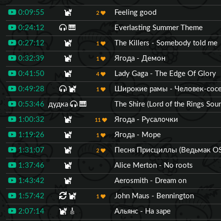
0:09:55
Feeling good
2
0:24:12
🎹
Everlasting Summer Theme
0:27:12
The Killers - Somebody told me
1
0:32:39
Ягода - Демон
1
0:41:50
Lady Gaga - The Edge Of Glory
4
0:49:28
Широкие рамы - Человек-сос
1
0:53:46
дудка
🎹
The Shire (Lord of the Rings Sou
1:00:32
Ягода - Русалочки
11
1:19:26
Ягода - Море
1
1:31:07
Песня Присциллы (Ведьмак OS
2
1:37:46
Alice Merton - No roots
1:43:42
Aerosmith - Dream on
1:57:42
John Maus - Bennington
1
2:07:14
🎸
Альянс - На заре