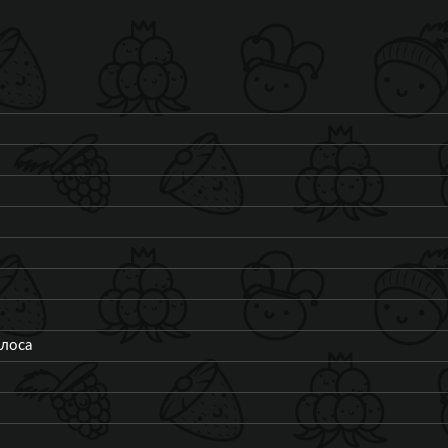
олоса