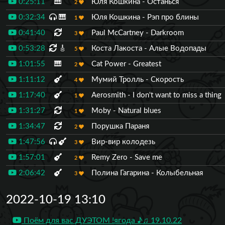
0:25:11
🎹
Юля Кошкина - Останься
2
0:32:34
🎹
Юля Кошкина - Рэп про блины
1
0:41:40
Paul McCartney - Darkroom
3
0:53:28
🎸
Коста Лакоста - Алые Водопады
5
1:01:55
🎹
Cat Power - Greatest
2
1:11:12
Мумий Тролль - Скорость
4
1:17:40
Aerosmith - I don't want to miss a thing
1
1:31:27
Moby - Natural blues
1
1:34:47
Порушка Параня
2
1:47:56
Вир-вир колодезь
3
1:57:01
Remy Zero - Save me
2
2:06:42
Полина Гагарина - Колыбельная
3
2022-10-19 13:10
Поём для вас ДУЭТОМ !ягода ♪♫ 19.10.22