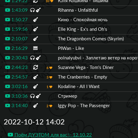
1:29:22
Юля Кошкина - Тишина
10
1:43:09
Rihanna - Unfaithful
1:50:27
Кино - Спокойная ночь
1:59:56
Elle King - Ex's and Oh's
2:10:07
The Dragonborn Comes (Skyrim)
2:16:29
🎹
PIWan - Like
2:30:43
polnalyubvi - Заплетаю ветер на кор
2:44:23
Suzanne Vega - Tom's Diner
6
2:54:57
The Cranberries - Empty
3
3:02:16
Kodaline - All I Want
1
3:10:36
Стример
3:14:40
Iggy Pop - The Passenger
2
2022-10-12 14:02
Поём ДУЭТОМ для вас✨ 12.10.22