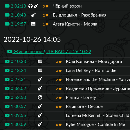
2:02:18
Чёрный ворон
3
2:10:48
Быдлоцыкл - Разобранная
2
2:19:57
🎹
Агата Кристи - Моряк
1
2022-10-26 14:05
Живое пение ДЛЯ ВАС ♪♫ 26.10.22
0:10:33
🎹
Юля Кошкина - Моя дорога
3
0:18:24
🎹
Lana Del Rey - Born to die
3
0:27:31
Florence and the Machine - You'v
2
0:36:02
Владимир Пресняков - Зурбага
2
0:53:50
Plazma - Lonely
2
1:00:57
Paramore - Decode
8
1:09:55
Loreena McKennitt - Stolen Child
1:30:09
Kylie Minogue - Confide In Me
8