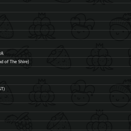
ед
nd of The Shire)
T)