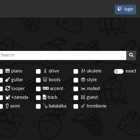
login
🎹
piano
🎸
drive
🎻
ukulele
exact
guitar
🐷
boots
😎
style
looper
accent
✂️
muted
+zanuda
track
👯
guest
👂
asmr
🪕
balalaika
🎷
trombone