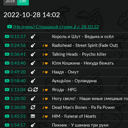
2016
Dec
2022-10-28 14:02
(Не очень) Страшный стрим ♪♫ 28.10.22
0:15:17
Король и Шут - Ведьма и осёл
0:24:56
Radiohead - Street Spirit (Fade Out)
3
0:36:41
Talking Heads - Psycho killer
5
0:43:40
Юля Кошкина - Некуда бежать
5
0:49:20
Наадя - Омут
7
0:58:40
АукцЫон - Орландина
1:13:04
Ягода - HPG
1
1:20:50
Ногу свело! - Наши юные смешные г
1
1:36:08
Dead Man's Bones - Pa Pa Power
2
1:45:55
🎹
HIM - Funeral of Hearts
2
1:54:57
Пикник - У шамана три руки