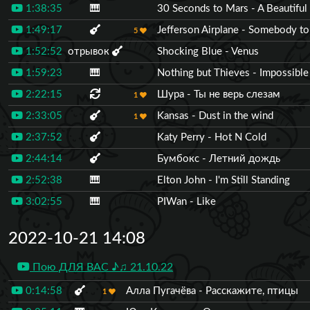
1:38:35
🎹
30 Seconds to Mars - A Beautiful 
1:49:17
Jefferson Airplane - Somebody to
5
1:52:52
отрывок
Shocking Blue - Venus
1:59:23
🎹
Nothing but Thieves - Impossible
2:22:15
Шура - Ты не верь слезам
1
2:33:05
Kansas - Dust in the wind
1
2:37:52
Katy Perry - Hot N Cold
2:44:14
Бумбокс - Летний дождь
2:52:38
🎹
Elton John - I'm Still Standing
3:02:55
🎹
PIWan - Like
2022-10-21 14:08
Пою ДЛЯ ВАС ♪♫ 21.10.22
0:14:58
Алла Пугачёва - Расскажите, птицы
1