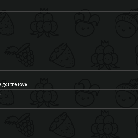
e got the love
н