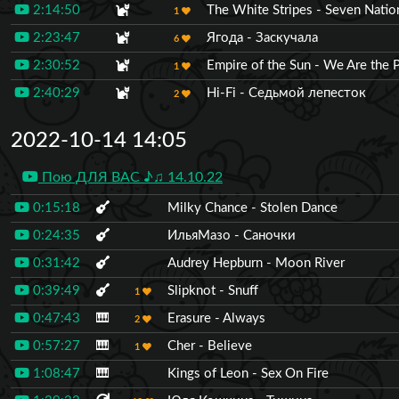
2:14:50
The White Stripes - Seven Nati
1
2:23:47
Ягода - Заскучала
6
2:30:52
Empire of the Sun - We Are the 
1
2:40:29
Hi-Fi - Седьмой лепесток
2
2022-10-14 14:05
Пою ДЛЯ ВАС ♪♫ 14.10.22
0:15:18
Milky Chance - Stolen Dance
0:24:35
ИльяМазо - Саночки
0:31:42
Audrey Hepburn - Moon River
0:39:49
Slipknot - Snuff
1
0:47:43
🎹
Erasure - Always
2
0:57:27
🎹
Cher - Believe
1
1:08:47
🎹
Kings of Leon - Sex On Fire