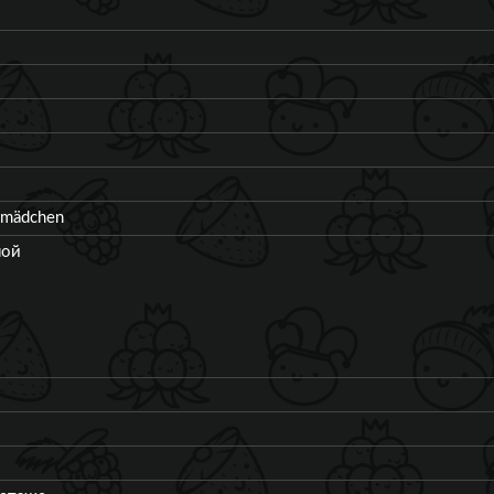
 mädchen
ной