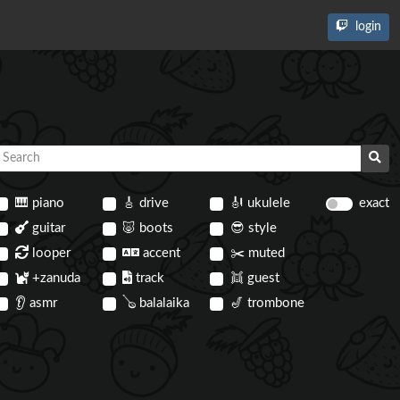
login
🎹
piano
🎸
drive
🎻
ukulele
exact
guitar
🐷
boots
😎
style
looper
accent
✂️
muted
+zanuda
track
👯
guest
👂
asmr
🪕
balalaika
🎷
trombone