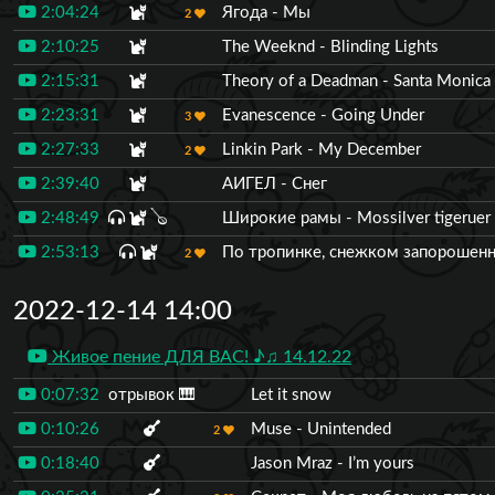
2:04:24
Ягода - Мы
2
2:10:25
The Weeknd - Blinding Lights
2:15:31
Theory of a Deadman - Santa Monica
2:23:31
Evanescence - Going Under
3
2:27:33
Linkin Park - My December
2
2:39:40
АИГЕЛ - Снег
2:48:49
🪕
Широкие рамы - Mossilver tigeruer
2:53:13
По тропинке, снежком запорошен
2
2022-12-14 14:00
Живое пение ДЛЯ ВАС! ♪♫ 14.12.22
0:07:32
отрывок
🎹
Let it snow
0:10:26
Muse - Unintended
2
0:18:40
Jason Mraz - I’m yours