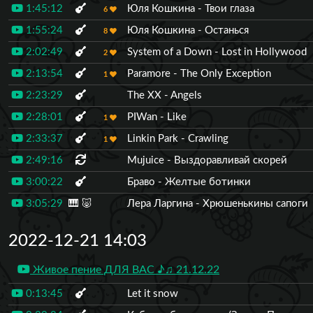
1:45:12
Юля Кошкина - Твои глаза
6
1:55:24
Юля Кошкина - Останься
8
2:02:49
System of a Down - Lost in Hollywood
2
2:13:54
Paramore - The Only Exception
1
2:23:29
The XX - Angels
2:28:01
PIWan - Like
1
2:33:37
Linkin Park - Crawling
1
2:49:16
Mujuice - Выздоравливай скорей
3:00:22
Браво - Желтые ботинки
3:05:29
🎹
🐷
Лера Ларгина - Хрюшенькины сапоги
2022-12-21 14:03
Живое пение ДЛЯ ВАС ♪♫ 21.12.22
0:13:45
Let it snow