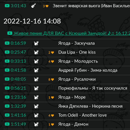
3:01:43
Звенит январская вьюга (Иван Василь
3
2022-12-16 14:08
Живое пение ДЛЯ ВАС с Ксюшей Занудой! ♪♫ 16.12.
0:16:59
Ягода - Заскучала
0:25:47
Dua Lipa - One kiss
2
0:33:13
Ягода - Молодость
4
0:41:58
Андрей Губин - Зима-холода
0:48:05
Ягода - Русалочки
8
0:56:21
Порнофильмы - Я так соскучился
1:23:16
Ягода - Море
1
1:32:39
Янка Дягилева - Нюркина песня
1:41:16
Tom Odell - Another love
4
1:51:49
Ягода - Демон
1