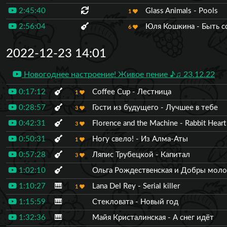
2:45:40
Glass Animals - Pools
1
2:56:04
Юля Кошкина - Быть с
6
2022-12-23 14:01
Новогоднее настроение! Живое пение ♪♫ 23.12.22
0:17:12
Coffee Cup - Лестница
1
0:28:57
Гости из будущего - Лучшее в тебе
3
0:42:31
Florence and the Machine - Rabbit Heart
3
0:50:31
Ногу свело! - Из Алма-Аты
1
0:57:28
Ляпис Трубецкой - Капитал
3
1:02:10
Ольга Рождественская и Добры моло
1:10:27
🎹
Lana Del Rey - Serial killer
1
1:15:59
🎹
Стекловата - Новый год
1:32:36
🎹
Майя Кристалинская - А снег идёт