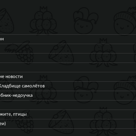
он
ие новости
 Кладбище самолётов
ебник-недоучка
ажите, птицы
еи)