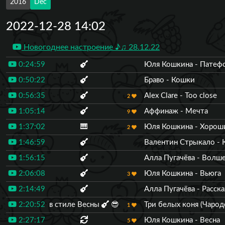
2016
Dec
2022-12-28 14:02
Новогоднее настроение ♪♫ 28.12.22
0:24:59
Юля Кошкина - Патеф
0:50:22
Браво - Кошки
0:56:35
Alex Clare - Too close
2
1:05:14
Аффинаж - Мечта
9
1:37:02
🎹
Юля Кошкина - Хорош
2
1:46:59
Валентин Стрыкало -
1:56:15
Алла Пугачёва - Волш
2:06:08
Юля Кошкина - Вьюга
3
2:14:49
Алла Пугачёва - Расск
2:20:52
в стиле Весны
😎
Три белых коня (Чарод
1
2:27:17
Юля Кошкина - Весна
5