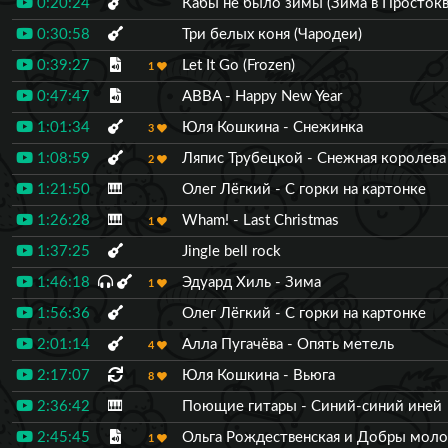
0:20:24
Кабы не было зимы (Зима в Просток
0:30:58
Три белых коня (Чародеи)
0:39:27
Let It Go (Frozen)
1
0:47:47
ABBA - Happy New Year
1:01:34
Юля Кошкина - Снежинка
3
1:08:59
Ляпис Трубецкой - Снежная королева
2
1:21:50
🎹
Олег Лёгкий - С горки на картонке
1:26:28
🎹
Wham! - Last Christmas
1
1:37:25
Jingle bell rock
1:46:18
Эдуард Хиль - Зима
1
1:56:36
Олег Лёгкий - С горки на картонке
2:01:14
Алла Пугачёва - Опять метель
4
2:17:07
Юля Кошкина - Вьюга
8
2:36:42
🎹
Поющие гитары - Синий-синий иней
2:45:45
Ольга Рождественская и Добры моло
1