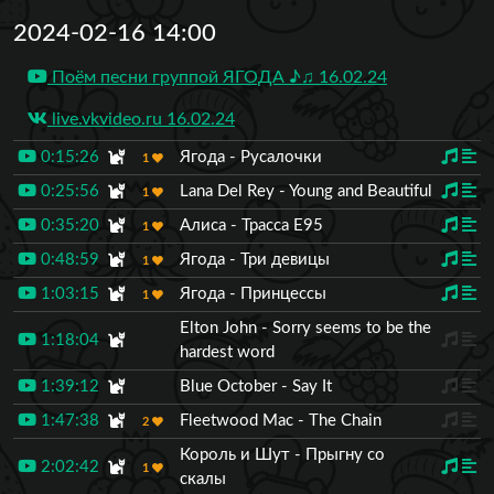
2024-02-16 14:00
Поём песни группой ЯГОДА ♪♫ 16.02.24
live.vkvideo.ru 16.02.24
0:15:26
Ягода - Русалочки
1
0:25:56
Lana Del Rey - Young and Beautiful
1
0:35:20
Алиса - Трасса Е95
1
0:48:59
Ягода - Три девицы
1
1:03:15
Ягода - Принцессы
1
Elton John - Sorry seems to be the
1:18:04
hardest word
1:39:12
Blue October - Say It
1:47:38
Fleetwood Mac - The Chain
2
Король и Шут - Прыгну со
2:02:42
1
скалы